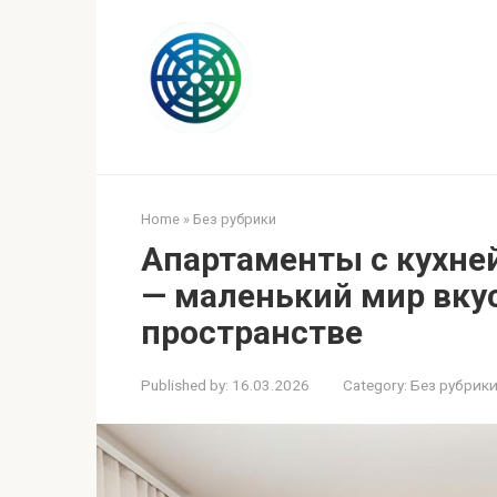
Skip
to
content
Home
»
Без рубрики
Апартаменты с кухней:
— маленький мир вку
пространстве
Published by:
16.03.2026
Category:
Без рубрик