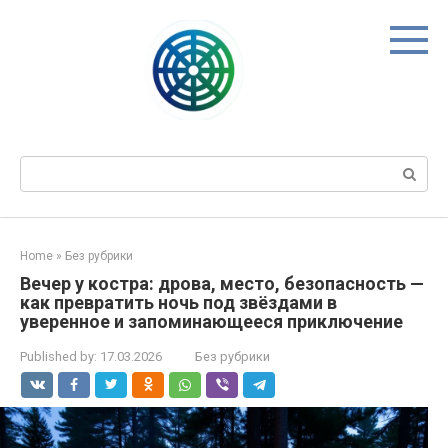
Skip
to
content
Search:
Home
»
Без рубрики
Вечер у костра: дрова, место, безопасность —
как превратить ночь под звёздами в
уверенное и запоминающееся приключение
Published by:
17.03.2026
Без рубрики