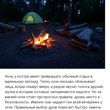
Ночь у костра умеет превращать обычный отдых в
маленькую легенду. Тепло огня ласково облизывает
лица, искры плывут вверх, а рядом звучат голоса друзей,
шутки и истории, которые запоминаются надолго. Но за
магией огня стоит три простых правила: дрова, место и
безопасность. Именно они задают тон всей вечеринке у
огня. Правильный выбор дров помогает быстро зажечь