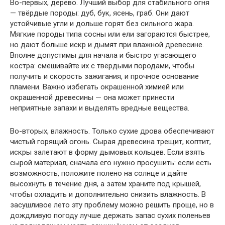
Во-первых, дерево. Лучший выбор для стабильного огня
— твёрдые породы: дуб, бук, ясень, граб. Они дают
устойчивые угли и дольше горят без сильного жара.
Мягкие породы типа сосны или ели загораются быстрее,
но дают больше искр и дымят при влажной древесине.
Вполне допустимы для начала и быстро угасающего
костра: смешивайте их с твёрдыми породами, чтобы
получить и скорость зажигания, и прочное основание
пламени. Важно избегать окрашенной химией или
окрашенной древесины — она может принести
неприятные запахи и выделять вредные вещества.
Во-вторых, влажность. Только сухие дрова обеспечивают
чистый горящий огонь. Сырая древесина трещит, коптит,
искры залетают в форму дымовых кольцев. Если взять
сырой материал, сначала его нужно просушить: если есть
возможность, положите полено на солнце и дайте
высохнуть в течение дня, а затем храните под крышей,
чтобы охладить и дополнительно снизить влажность. В
засушливое лето эту проблему можно решить проще, но в
дождливую погоду лучше держать запас сухих поленьев