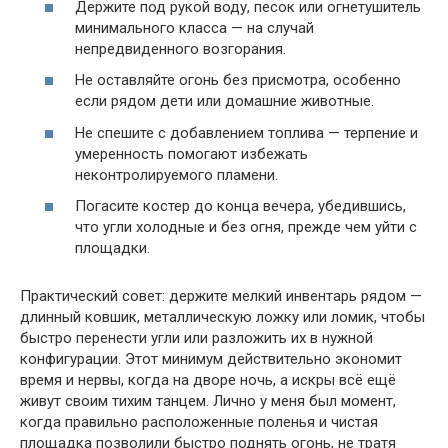
Держите под рукой воду, песок или огнетушитель
минимального класса — на случай
непредвиденного возгорания.
Не оставляйте огонь без присмотра, особенно
если рядом дети или домашние животные.
Не спешите с добавлением топлива — терпение и
умеренность помогают избежать
неконтролируемого пламени.
Погасите костер до конца вечера, убедившись,
что угли холодные и без огня, прежде чем уйти с
площадки.
Практический совет: держите мелкий инвентарь рядом —
длинный ковшик, металлическую ложку или ломик, чтобы
быстро перенести угли или разложить их в нужной
конфигурации. Этот минимум действительно экономит
время и нервы, когда на дворе ночь, а искры всё ещё
живут своим тихим танцем. Лично у меня был момент,
когда правильно расположенные поленья и чистая
площадка позволили быстро поднять огонь, не тратя