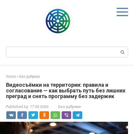
Skip
to
content
Search:
Home
»
Без рубрики
Видеосъёмки на территории: правила и
согласование — как выбрать путь без лишних
преград и снять программу без задержек
Published by:
17.03.2026
Без рубрики