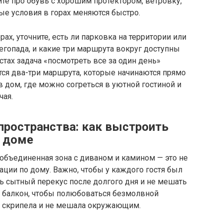
йте про обувь с хорошим протектором, ветровку,
ные условия в горах меняются быстро.
ах, уточните, есть ли парковка на территории или
негопада, и какие три маршрута вокруг доступны
стах задача «посмотреть все за один день»
тся два-три маршрута, которые начинаются прямо
в дом, где можно согреться в уютной гостиной и
чая.
пространства: как выстроить
м доме
 объединенная зона с диваном и камином — это не
гации по дому. Важно, чтобы у каждого гостя был
ь сытный перекус после долгого дня и не мешать
а балкон, чтобы полюбоваться безмолвной
не скрипела и не мешала окружающим.