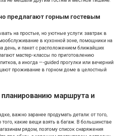
ха не мешали другим гостям и местной тишине.
чно предлагают горным гостевым
вать на простые, но уютные услуги: завтрак в
амообслуживание в кухонной зоне, помощники на
на день, и пакет с расположением ближайших
лагают мастер-классы по приготовлению
питков, а иногда —-guided прогулки или вечерний
ращают проживание в горном доме в целостный
 планированию маршрута и
дке, важно заранее продумать детали: от того,
о того, какие вещи взять в багаж. В большинстве
магазинам рядом, поэтому список снаряжения