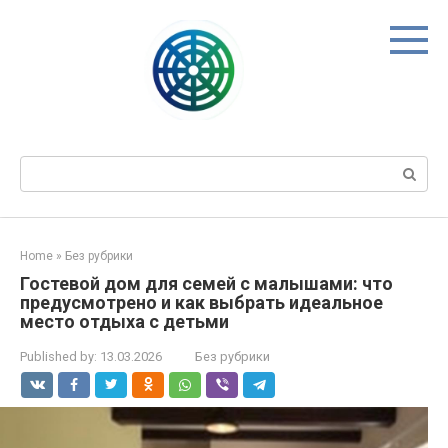
Skip
to
content
Search:
Home
»
Без рубрики
Гостевой дом для семей с малышами: что
предусмотрено и как выбрать идеальное
место отдыха с детьми
Published by:
13.03.2026
Без рубрики