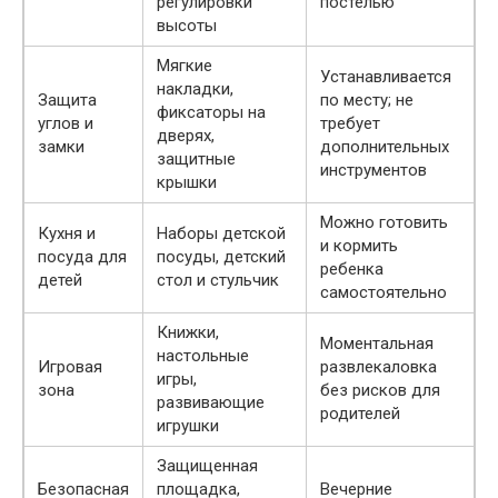
регулировки
постелью
высоты
Мягкие
Устанавливается
накладки,
Защита
по месту; не
фиксаторы на
углов и
требует
дверях,
замки
дополнительных
защитные
инструментов
крышки
Можно готовить
Кухня и
Наборы детской
и кормить
посуда для
посуды, детский
ребенка
детей
стол и стульчик
самостоятельно
Книжки,
Моментальная
настольные
Игровая
развлекаловка
игры,
зона
без рисков для
развивающие
родителей
игрушки
Защищенная
Безопасная
площадка,
Вечерние