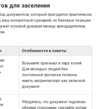
ов для заселения
ор документов, который пригодится практически
д ваш конкретный сценарий, но базовые позиции
служат основой доверия между арендодателем,
ом.
н
Особенности и советы
ние
Возьмите оригинал и пару копий.
юс
Для молодых людей без
ь
постоянной прописки полезно
иметь загранпаспорт как запасной
документ.
е
Убедитесь, что документ подписан
ля
обеими сторонами; сделайте копии