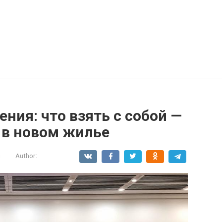
ния: что взять с собой —
 в новом жилье
и
Author: