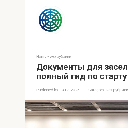
Skip
to
content
Home
»
Без рубрики
Документы для заселе
полный гид по старту
Published by:
13.03.2026
Category:
Без рубрик