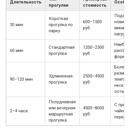
Длительность
Особе
прогулки
стоимость
Подход
Короткая
600–1500
новичк
30 мин
прогулка по
руб
минима
парку
нагрузк
Наибол
Стандартная
1200–2500
60 мин
распро
прогулка
руб
формат
Более
размер
Удлиненная
2500–4500
90–120 мин
темп, 
прогулка
руб
нескол
остано
Полудневная
С прива
или вечерняя
4500–8000
2–4 часа
чайным
маршрутная
руб
переры
прогулка