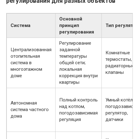
регулирования для разных объектов
Основной
Система
принцип
Тип регулятор
регулирования
Регулирование
Централизованная
заданной
Комнатные
отопительная
температуры
термостаты,
система в
общей сети;
радиаторные
многоэтажном
локальная
клапаны
доме
коррекция внутри
квартиры
Полный контроль
Умный котёл,
Автономная
над котлом,
погодозависи
система частного
погодозависимая
регулятор,
дома
регуляция
датчики