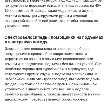
автомобиля, а туринг-категория подходит для маршрутов
по грунтовым дорожкам или длительных вылазок на 40–
60 километров. В аренде такие модели часто идут с
мягким седлом, регулируемыми рулём и сменной
передачной линией — всё ради того, чтобы поездка не
утомляла тело.
Электровелосипеды: помощники на подъемах
и в ветреную погоду
Электрические велосипеды становятся всё более
популярными в прокате благодаря возможности
держаться на равных с опытными велосипедистами
темпам и преодолевать подъемы без лишних усилий. Они
особенно хороши для туристических маршрутов, где
встречаются крутые спуски и подъемы в парках или на
набережной. Взяв электровелосипед, вы сможете дойти
до дальних точек за разумное время и с минимальной
усталостью. Однако учтите, что вес Such моделей
заметно выше обычных, поэтому манёвренность в узких
дворах может потребовать некоторой сноровки.