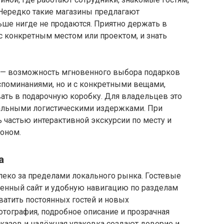
 Нередко такие магазины предлагают
ше нигде не продаются. Приятно держать в
 с конкретным местом или проектом, и знать
 — возможность мгновенного выбора подарков
оспоминаниями, но и с конкретными вещами,
ать в подарочную коробку. Для владельцев это
альными логистическими издержками. При
ь частью интерактивной экскурсии по месту и
оном.
а
леко за пределами локального рынка. Гостевые
венный сайт и удобную навигацию по разделам
ватить постоянных гостей и новых
тография, подробное описание и прозрачная
аказов и надёжная упаковка создают доверие и