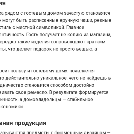
ия
а рядом с гостевым домом зачастую становятся
 могут быть расписанные вручную чаши, резные
стиль с местной символикой. Главное
нтичность. Гость получает не копию из магазина,
 Нередко такие изделия сопровождают кратким
ты, что делает подарок не просто вещью, а
сит пользу и гостевому дому: появляется
о действительно уникальное, чего не найдешь в
удничество становится способом достойно
ивать свое ремесло. В результате формируется
нтичность, а домовладельцы — стабильное
экономики.
вная продукция
оказываются предметы с фирменным дизайном —