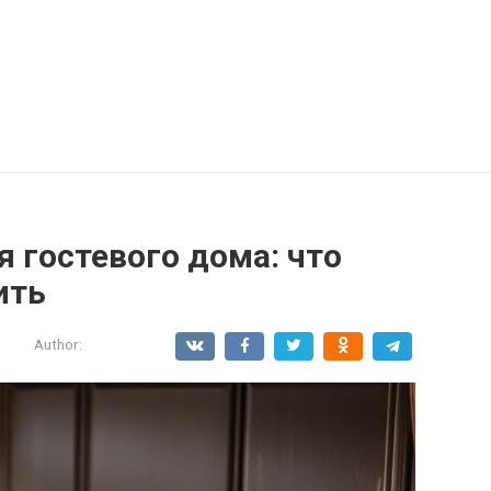
 гостевого дома: что
ить
и
Author: