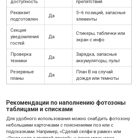
доступность
препятствий
Реквизит
5–6 позиций, запасные
Да
подготовлен
элементы
Секция
Стикеры, таблички или
уведомления
Да
экран с инфо
гостей
Проверка
Зарядка, запасные
Да
техники
аккумуляторы, пульт
Резервные
План B на случай
Да
планы
дождя или темноты
Рекомендации по наполнению фотозоны
таблицами и списками
Для удобного использования можно снабдить фотозону
небольшими карточками с пояснениями поз или с
подсказками. Например, «Сделай селфи в рамке» или
«Грузи кадр с группой друзей» — такие мини-идеи