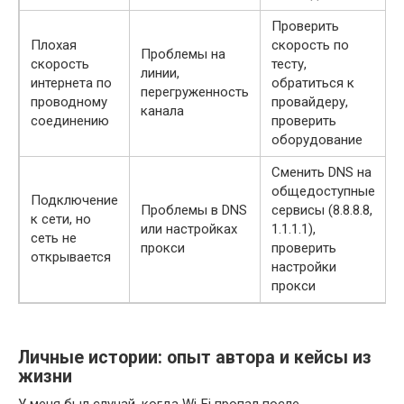
Проверить
Плохая
скорость по
Проблемы на
скорость
тесту,
линии,
интернета по
обратиться к
перегруженность
проводному
провайдеру,
канала
соединению
проверить
оборудование
Сменить DNS на
общедоступные
Подключение
Проблемы в DNS
сервисы (8.8.8.8,
к сети, но
или настройках
1.1.1.1),
сеть не
прокси
проверить
открывается
настройки
прокси
Личные истории: опыт автора и кейсы из
жизни
У меня был случай, когда Wi‑Fi пропал после