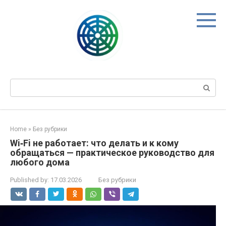
Skip
to
content
Search:
Home
»
Без рубрики
Wi‑Fi не работает: что делать и к кому
обращаться — практическое руководство для
любого дома
Published by:
17.03.2026
Без рубрики