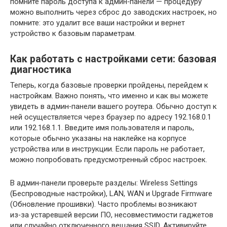
помните пароль доступа к админ‑панели — процедуру
можно выполнить через сброс до заводских настроек, но
помните: это удалит все ваши настройки и вернет
устройство к базовым параметрам.
Как работать с настройками сети: базовая
диагностика
Теперь, когда базовые проверки пройдены, перейдем к
настройкам. Важно понять, что именно и как вы можете
увидеть в админ‑панели вашего роутера. Обычно доступ к
ней осуществляется через браузер по адресу 192.168.0.1
или 192.168.1.1. Введите имя пользователя и пароль,
которые обычно указаны на наклейке на корпусе
устройства или в инструкции. Если пароль не работает,
можно попробовать предусмотренный сброс настроек.
В админ‑панели проверьте разделы: Wireless Settings
(Беспроводные настройки), LAN, WAN и Upgrade Firmware
(Обновление прошивки). Часто проблемы возникают
из‑за устаревшей версии ПО, несовместимости гаджетов
или случайно отключенного вещания SSID. Активируйте